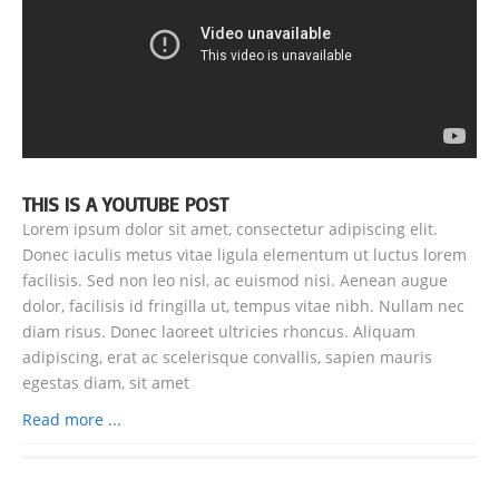
THIS IS A YOUTUBE POST
Lorem ipsum dolor sit amet, consectetur adipiscing elit.
Donec iaculis metus vitae ligula elementum ut luctus lorem
facilisis. Sed non leo nisl, ac euismod nisi. Aenean augue
dolor, facilisis id fringilla ut, tempus vitae nibh. Nullam nec
diam risus. Donec laoreet ultricies rhoncus. Aliquam
adipiscing, erat ac scelerisque convallis, sapien mauris
egestas diam, sit amet
Read more ...