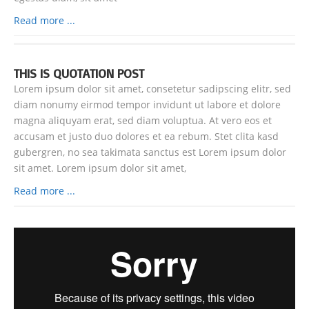
Read more ...
THIS IS QUOTATION POST
Lorem ipsum dolor sit amet, consetetur sadipscing elitr, sed
diam nonumy eirmod tempor invidunt ut labore et dolore
magna aliquyam erat, sed diam voluptua. At vero eos et
accusam et justo duo dolores et ea rebum. Stet clita kasd
gubergren, no sea takimata sanctus est Lorem ipsum dolor
sit amet. Lorem ipsum dolor sit amet,
Read more ...