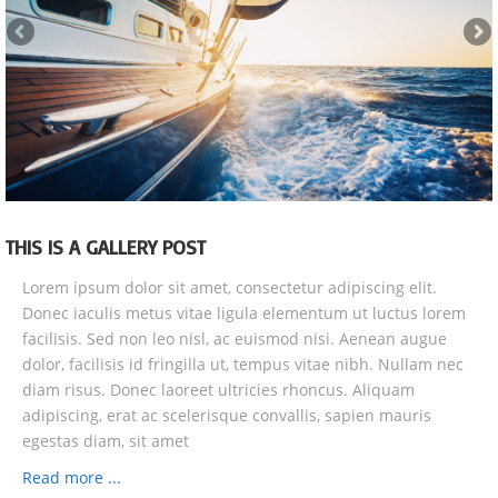
THIS IS A GALLERY POST
Lorem ipsum dolor sit amet, consectetur adipiscing elit.
Donec iaculis metus vitae ligula elementum ut luctus lorem
facilisis. Sed non leo nisl, ac euismod nisi. Aenean augue
dolor, facilisis id fringilla ut, tempus vitae nibh. Nullam nec
diam risus. Donec laoreet ultricies rhoncus. Aliquam
adipiscing, erat ac scelerisque convallis, sapien mauris
egestas diam, sit amet
Read more ...