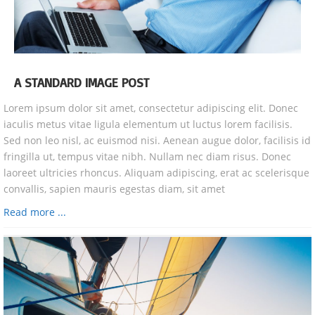
A STANDARD IMAGE POST
Lorem ipsum dolor sit amet, consectetur adipiscing elit. Donec
iaculis metus vitae ligula elementum ut luctus lorem facilisis.
Sed non leo nisl, ac euismod nisi. Aenean augue dolor, facilisis id
fringilla ut, tempus vitae nibh. Nullam nec diam risus. Donec
laoreet ultricies rhoncus. Aliquam adipiscing, erat ac scelerisque
convallis, sapien mauris egestas diam, sit amet
Read more ...